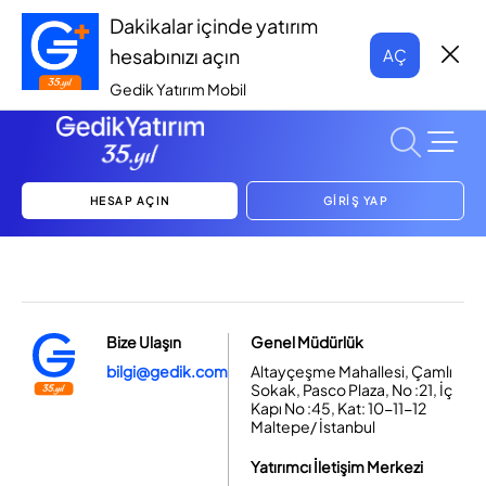
Dakikalar içinde yatırım
hesabınızı açın
AÇ
Gedik Yatırım Mobil
HESAP AÇIN
GİRİŞ YAP
Bize Ulaşın
Genel Müdürlük
bilgi@gedik.com
Altayçeşme Mahallesi, Çamlı
Sokak, Pasco Plaza, No :21, İç
Kapı No :45, Kat: 10-11-12
Maltepe/ İstanbul
Yatırımcı İletişim Merkezi