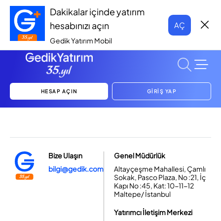
Dakikalar içinde yatırım
hesabınızı açın
AÇ
Gedik Yatırım Mobil
HESAP AÇIN
GİRİŞ YAP
Bize Ulaşın
Genel Müdürlük
bilgi@gedik.com
Altayçeşme Mahallesi, Çamlı
Sokak, Pasco Plaza, No :21, İç
Kapı No :45, Kat: 10-11-12
Maltepe/ İstanbul
Yatırımcı İletişim Merkezi