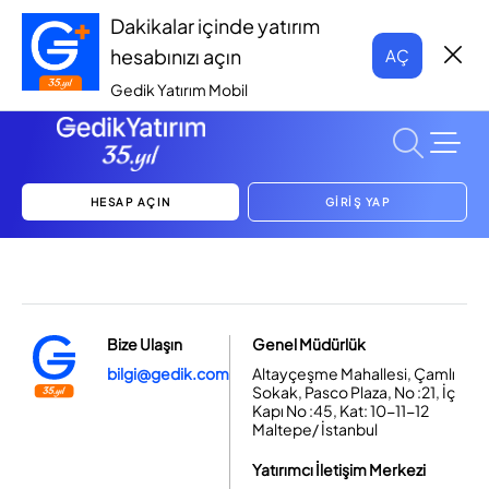
Dakikalar içinde yatırım
hesabınızı açın
AÇ
Gedik Yatırım Mobil
HESAP AÇIN
GİRİŞ YAP
Bize Ulaşın
Genel Müdürlük
bilgi@gedik.com
Altayçeşme Mahallesi, Çamlı
Sokak, Pasco Plaza, No :21, İç
Kapı No :45, Kat: 10-11-12
Maltepe/ İstanbul
Yatırımcı İletişim Merkezi