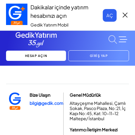
Dakikalar içinde yatırım
hesabınızı açın
AÇ
Gedik Yatırım Mobil
HESAP AÇIN
GİRİŞ YAP
Bize Ulaşın
Genel Müdürlük
bilgi@gedik.com
Altayçeşme Mahallesi, Çamlı
Sokak, Pasco Plaza, No :21, İç
Kapı No :45, Kat: 10-11-12
Maltepe/ İstanbul
Yatırımcı İletişim Merkezi