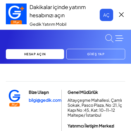
Dakikalar içinde yatırım
hesabınızı açın
AÇ
Gedik Yatırım Mobil
HESAP AÇIN
GİRİŞ YAP
Bize Ulaşın
Genel Müdürlük
bilgi@gedik.com
Altayçeşme Mahallesi, Çamlı
Sokak, Pasco Plaza, No :21, İç
Kapı No :45, Kat: 10-11-12
Maltepe/ İstanbul
Yatırımcı İletişim Merkezi