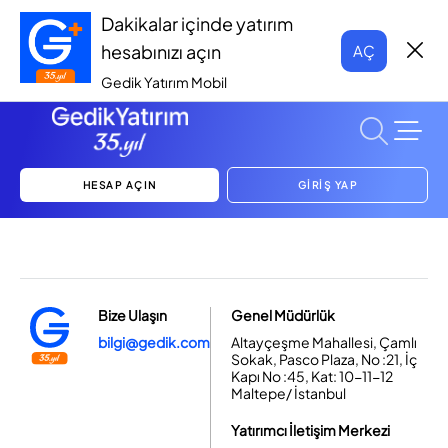
Dakikalar içinde yatırım
hesabınızı açın
AÇ
Gedik Yatırım Mobil
HESAP AÇIN
GİRİŞ YAP
Bize Ulaşın
Genel Müdürlük
bilgi@gedik.com
Altayçeşme Mahallesi, Çamlı
Sokak, Pasco Plaza, No :21, İç
Kapı No :45, Kat: 10-11-12
Maltepe/ İstanbul
Yatırımcı İletişim Merkezi