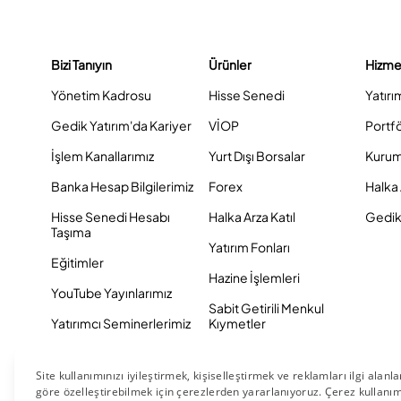
Bizi Tanıyın
Ürünler
Hizme
Yönetim Kadrosu
Hisse Senedi
Yatırı
Gedik Yatırım'da Kariyer
VİOP
Portf
İşlem Kanallarımız
Yurt Dışı Borsalar
Kurum
Banka Hesap Bilgilerimiz
Forex
Halka 
Hisse Senedi Hesabı
Halka Arza Katıl
Gedik 
Taşıma
Yatırım Fonları
Eğitimler
Hazine İşlemleri
YouTube Yayınlarımız
Sabit Getirili Menkul
Yatırımcı Seminerlerimiz
Kıymetler
Eurobond
Tahvil ve Bono