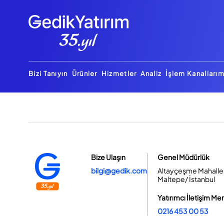
Bizi Tanıyın
Ürünler
Hizmetler
Analiz
İşlem Kanallarım
Bize Ulaşın
Genel Müdürlük
bilgi@gedik.com
Altayçeşme Mahallesi
Maltepe/ İstanbul
Yatırımcı İletişim Me
0216 453 00 53