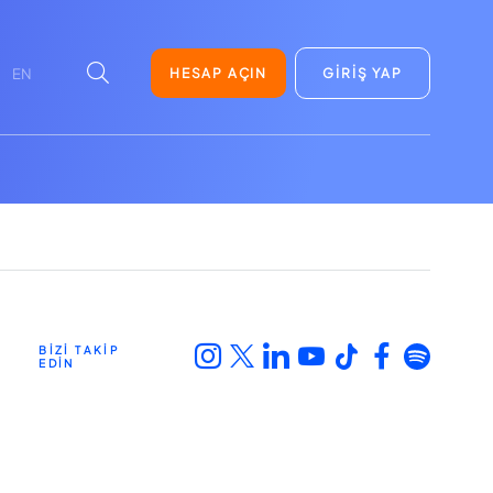
HESAP AÇIN
GİRİŞ YAP
EN
BİZİ TAKİP
EDİN