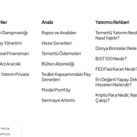
tler
Analiz
Yatırımcı Rehberi
m Danışmanlığı
Rapor ve Analizler
Temettü Yatırımı Ned
Nasıl Yapılır?
öy Yönetimi
Hisse Senetleri
Dünya Borsaları Nele
sal Finansman
Temettü Ödemeleri
BIST 100 Nedir?
Arz Aracılık
Bülten Aboneliği
FED Faiz Kararı Nedir
Yatırım Private
Tedbir Kapsamındaki Pay
Senetleri
En Değerli Yapay Ze
Hisseleri Nelerdir?
Model Portföy
Kripto Para Nedir, Nas
Sermaye Artırımı
Çalışır?