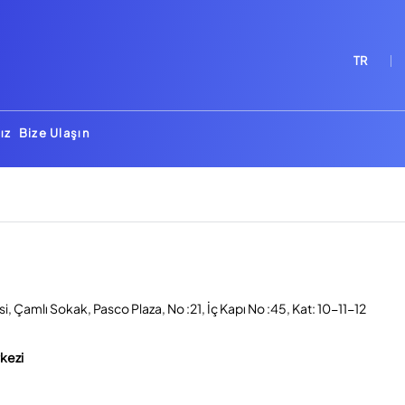
TR
ız
Bize Ulaşın
, Çamlı Sokak, Pasco Plaza, No :21, İç Kapı No :45, Kat: 10-11-12
rkezi