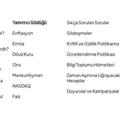
Yatırımcı Sözlüğü
Sıkça Sorulan Sorular
ir?
Enflasyon
Sözleşmeler
Emtia
KVKK ve Gizlilik Politikamız
rdir?
Döviz Kuru
Ücretlendirme Politikası
Ons
Bilgi Toplumu Hizmetleri
?
Menkul Kıymet
Zaman Aşımına Uğrayacak
ka
Hesaplar
NASDAQ
Duyurular ve Kampanyalar
ıl
Faiz