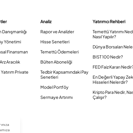
tler
Analiz
Yatırımcı Rehberi
m Danışmanlığı
Rapor ve Analizler
Temettü Yatırımı Ned
Nasıl Yapılır?
öy Yönetimi
Hisse Senetleri
Dünya Borsaları Nele
sal Finansman
Temettü Ödemeleri
BIST 100 Nedir?
Arz Aracılık
Bülten Aboneliği
FED Faiz Kararı Nedir
Yatırım Private
Tedbir Kapsamındaki Pay
Senetleri
En Değerli Yapay Ze
Hisseleri Nelerdir?
Model Portföy
Kripto Para Nedir, Nas
Sermaye Artırımı
Çalışır?