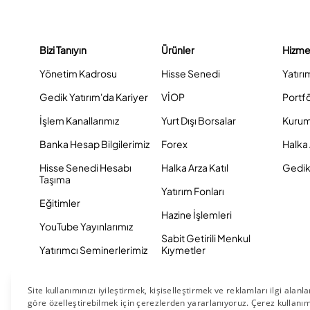
Bizi Tanıyın
Ürünler
Hizme
Yönetim Kadrosu
Hisse Senedi
Yatırı
Gedik Yatırım'da Kariyer
VİOP
Portf
İşlem Kanallarımız
Yurt Dışı Borsalar
Kurum
Banka Hesap Bilgilerimiz
Forex
Halka 
Hisse Senedi Hesabı
Halka Arza Katıl
Gedik 
Taşıma
Yatırım Fonları
Eğitimler
Hazine İşlemleri
YouTube Yayınlarımız
Sabit Getirili Menkul
Yatırımcı Seminerlerimiz
Kıymetler
Eurobond
Tahvil ve Bono