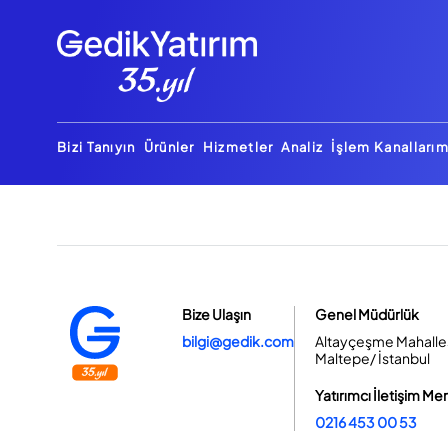
Bizi Tanıyın
Ürünler
Hizmetler
Analiz
İşlem Kanallarım
Bize Ulaşın
Genel Müdürlük
bilgi@gedik.com
Altayçeşme Mahallesi
Maltepe/ İstanbul
Yatırımcı İletişim Me
0216 453 00 53