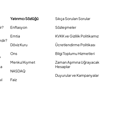
Yatırımcı Sözlüğü
Sıkça Sorulan Sorular
ir?
Enflasyon
Sözleşmeler
Emtia
KVKK ve Gizlilik Politikamız
rdir?
Döviz Kuru
Ücretlendirme Politikası
Ons
Bilgi Toplumu Hizmetleri
?
Menkul Kıymet
Zaman Aşımına Uğrayacak
ka
Hesaplar
NASDAQ
Duyurular ve Kampanyalar
ıl
Faiz