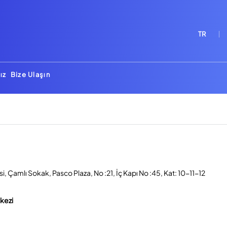
TR
ız
Bize Ulaşın
, Çamlı Sokak, Pasco Plaza, No :21, İç Kapı No :45, Kat: 10-11-12
rkezi