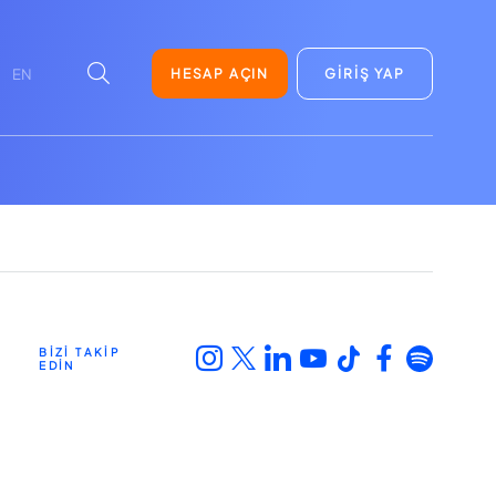
HESAP AÇIN
GİRİŞ YAP
EN
BİZİ TAKİP
EDİN