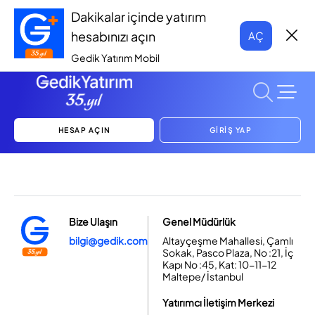
Dakikalar içinde yatırım
hesabınızı açın
AÇ
Gedik Yatırım Mobil
HESAP AÇIN
GİRİŞ YAP
Bize Ulaşın
Genel Müdürlük
bilgi@gedik.com
Altayçeşme Mahallesi, Çamlı
Sokak, Pasco Plaza, No :21, İç
Kapı No :45, Kat: 10-11-12
Maltepe/ İstanbul
Yatırımcı İletişim Merkezi