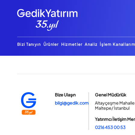
Bizi Tanıyın
Ürünler
Hizmetler
Analiz
İşlem Kanallarım
Bize Ulaşın
Genel Müdürlük
bilgi@gedik.com
Altayçeşme Mahallesi
Maltepe/ İstanbul
Yatırımcı İletişim Me
0216 453 00 53