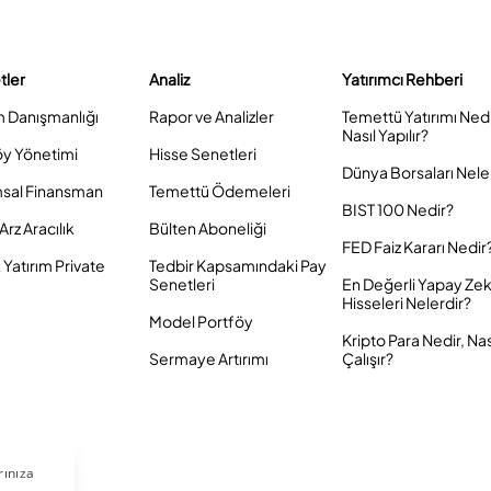
tler
Analiz
Yatırımcı Rehberi
m Danışmanlığı
Rapor ve Analizler
Temettü Yatırımı Ned
Nasıl Yapılır?
öy Yönetimi
Hisse Senetleri
Dünya Borsaları Nele
sal Finansman
Temettü Ödemeleri
BIST 100 Nedir?
Arz Aracılık
Bülten Aboneliği
FED Faiz Kararı Nedir
Yatırım Private
Tedbir Kapsamındaki Pay
Senetleri
En Değerli Yapay Ze
Hisseleri Nelerdir?
Model Portföy
Kripto Para Nedir, Nas
Sermaye Artırımı
Çalışır?