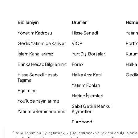
Bizi Tanıyın
Ürünler
Hizme
Yönetim Kadrosu
Hisse Senedi
Yatırı
Gedik Yatırım'da Kariyer
VİOP
Portf
İşlem Kanallarımız
Yurt Dışı Borsalar
Kurum
Banka Hesap Bilgilerimiz
Forex
Halka 
Hisse Senedi Hesabı
Halka Arza Katıl
Gedik 
Taşıma
Yatırım Fonları
Eğitimler
Hazine İşlemleri
YouTube Yayınlarımız
Sabit Getirili Menkul
Yatırımcı Seminerlerimiz
Kıymetler
Eurobond
Tahvil ve Bono