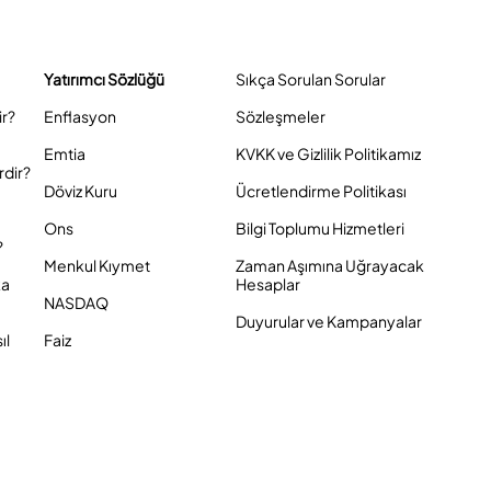
Yatırımcı Sözlüğü
Sıkça Sorulan Sorular
ir?
Enflasyon
Sözleşmeler
Emtia
KVKK ve Gizlilik Politikamız
rdir?
Döviz Kuru
Ücretlendirme Politikası
Ons
Bilgi Toplumu Hizmetleri
?
Menkul Kıymet
Zaman Aşımına Uğrayacak
ka
Hesaplar
NASDAQ
Duyurular ve Kampanyalar
ıl
Faiz