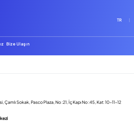
TR
ız
Bize Ulaşın
, Çamlı Sokak, Pasco Plaza, No :21, İç Kapı No :45, Kat: 10-11-12
rkezi