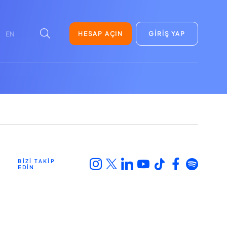
HESAP AÇIN
GİRİŞ YAP
EN
BİZİ TAKİP
EDİN