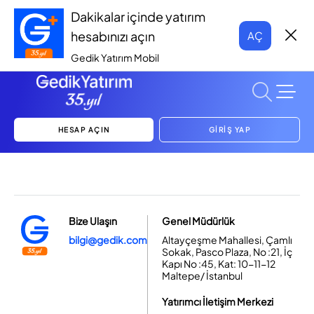
Dakikalar içinde yatırım
hesabınızı açın
AÇ
Gedik Yatırım Mobil
HESAP AÇIN
GİRİŞ YAP
Bize Ulaşın
Genel Müdürlük
bilgi@gedik.com
Altayçeşme Mahallesi, Çamlı
Sokak, Pasco Plaza, No :21, İç
Kapı No :45, Kat: 10-11-12
Maltepe/ İstanbul
Yatırımcı İletişim Merkezi