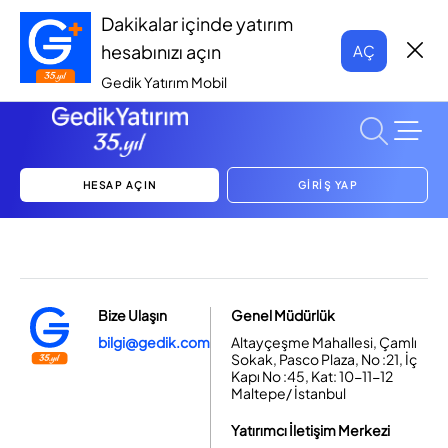
Dakikalar içinde yatırım
hesabınızı açın
AÇ
Gedik Yatırım Mobil
HESAP AÇIN
GİRİŞ YAP
Bize Ulaşın
Genel Müdürlük
bilgi@gedik.com
Altayçeşme Mahallesi, Çamlı
Sokak, Pasco Plaza, No :21, İç
Kapı No :45, Kat: 10-11-12
Maltepe/ İstanbul
Yatırımcı İletişim Merkezi