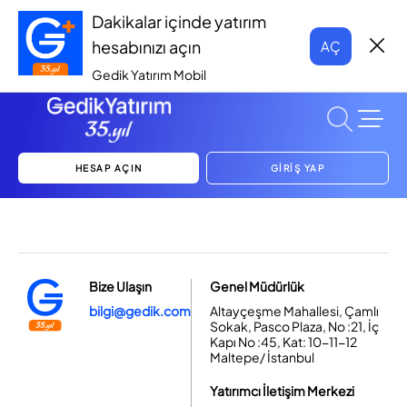
Dakikalar içinde yatırım
hesabınızı açın
AÇ
Gedik Yatırım Mobil
HESAP AÇIN
GİRİŞ YAP
Bize Ulaşın
Genel Müdürlük
bilgi@gedik.com
Altayçeşme Mahallesi, Çamlı
Sokak, Pasco Plaza, No :21, İç
Kapı No :45, Kat: 10-11-12
Maltepe/ İstanbul
Yatırımcı İletişim Merkezi