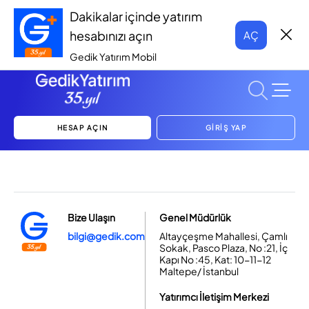
Dakikalar içinde yatırım
hesabınızı açın
AÇ
Gedik Yatırım Mobil
HESAP AÇIN
GİRİŞ YAP
Bize Ulaşın
Genel Müdürlük
bilgi@gedik.com
Altayçeşme Mahallesi, Çamlı
Sokak, Pasco Plaza, No :21, İç
Kapı No :45, Kat: 10-11-12
Maltepe/ İstanbul
Yatırımcı İletişim Merkezi