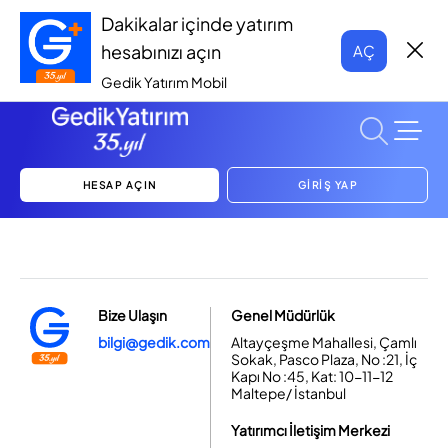
Dakikalar içinde yatırım
hesabınızı açın
AÇ
Gedik Yatırım Mobil
HESAP AÇIN
GİRİŞ YAP
Bize Ulaşın
Genel Müdürlük
bilgi@gedik.com
Altayçeşme Mahallesi, Çamlı
Sokak, Pasco Plaza, No :21, İç
Kapı No :45, Kat: 10-11-12
Maltepe/ İstanbul
Yatırımcı İletişim Merkezi