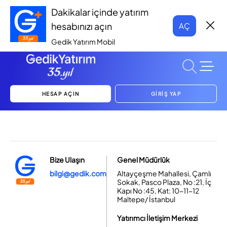
Dakikalar içinde yatırım
hesabınızı açın
AÇ
Gedik Yatırım Mobil
HESAP AÇIN
GİRİŞ YAP
Bize Ulaşın
Genel Müdürlük
bilgi@gedik.com
Altayçeşme Mahallesi, Çamlı
Sokak, Pasco Plaza, No :21, İç
Kapı No :45, Kat: 10-11-12
Maltepe/ İstanbul
Yatırımcı İletişim Merkezi