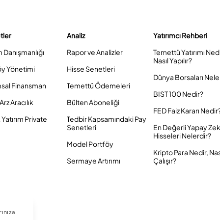
tler
Analiz
Yatırımcı Rehberi
m Danışmanlığı
Rapor ve Analizler
Temettü Yatırımı Ned
Nasıl Yapılır?
öy Yönetimi
Hisse Senetleri
Dünya Borsaları Nele
sal Finansman
Temettü Ödemeleri
BIST 100 Nedir?
Arz Aracılık
Bülten Aboneliği
FED Faiz Kararı Nedir
Yatırım Private
Tedbir Kapsamındaki Pay
Senetleri
En Değerli Yapay Ze
Hisseleri Nelerdir?
Model Portföy
Kripto Para Nedir, Nas
Sermaye Artırımı
Çalışır?