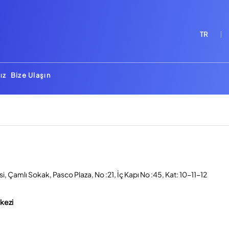
TR
ız
Bize Ulaşın
, Çamlı Sokak, Pasco Plaza, No :21, İç Kapı No :45, Kat: 10-11-12
rkezi