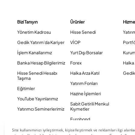
Bizi Tanıyın
Ürünler
Hizme
Yönetim Kadrosu
Hisse Senedi
Yatırı
Gedik Yatırım'da Kariyer
VİOP
Portf
İşlem Kanallarımız
Yurt Dışı Borsalar
Kurum
Banka Hesap Bilgilerimiz
Forex
Halka 
Hisse Senedi Hesabı
Halka Arza Katıl
Gedik 
Taşıma
Yatırım Fonları
Eğitimler
Hazine İşlemleri
YouTube Yayınlarımız
Sabit Getirili Menkul
Yatırımcı Seminerlerimiz
Kıymetler
Eurobond
Tahvil ve Bono