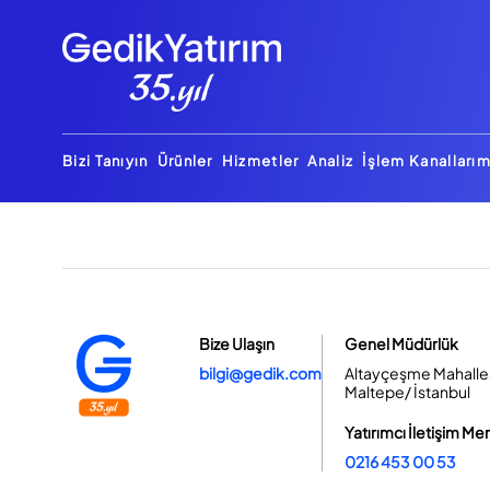
Bizi Tanıyın
Ürünler
Hizmetler
Analiz
İşlem Kanallarım
Bize Ulaşın
Genel Müdürlük
bilgi@gedik.com
Altayçeşme Mahallesi
Maltepe/ İstanbul
Yatırımcı İletişim Me
0216 453 00 53