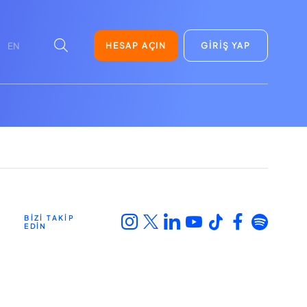
HESAP AÇIN
GİRİŞ YAP
EN
BİZİ TAKİP
EDİN