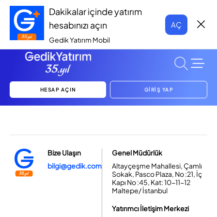
Dakikalar içinde yatırım
hesabınızı açın
AÇ
Gedik Yatırım Mobil
HESAP AÇIN
GİRİŞ YAP
Bize Ulaşın
Genel Müdürlük
bilgi@gedik.com
Altayçeşme Mahallesi, Çamlı
Sokak, Pasco Plaza, No :21, İç
Kapı No :45, Kat: 10-11-12
Maltepe/ İstanbul
Yatırımcı İletişim Merkezi