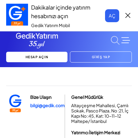
Dakikalar içinde yatırım
hesabınızı açın
AÇ
Gedik Yatırım Mobil
HESAP AÇIN
GİRİŞ YAP
Bize Ulaşın
Genel Müdürlük
bilgi@gedik.com
Altayçeşme Mahallesi, Çamlı
Sokak, Pasco Plaza, No :21, İç
Kapı No :45, Kat: 10-11-12
Maltepe/ İstanbul
Yatırımcı İletişim Merkezi