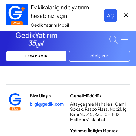
Dakikalar içinde yatırım
hesabınızı açın
AÇ
Gedik Yatırım Mobil
HESAP AÇIN
GİRİŞ YAP
Bize Ulaşın
Genel Müdürlük
bilgi@gedik.com
Altayçeşme Mahallesi, Çamlı
Sokak, Pasco Plaza, No :21, İç
Kapı No :45, Kat: 10-11-12
Maltepe/ İstanbul
Yatırımcı İletişim Merkezi