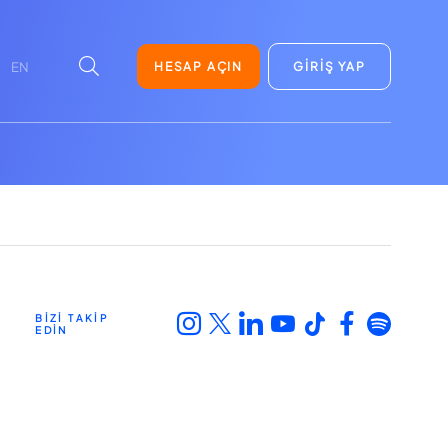
HESAP AÇIN
GİRİŞ YAP
EN
BİZİ TAKİP
EDİN