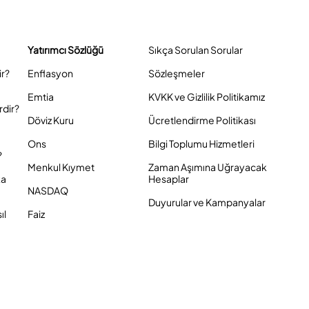
Yatırımcı Sözlüğü
Sıkça Sorulan Sorular
ir?
Enflasyon
Sözleşmeler
Emtia
KVKK ve Gizlilik Politikamız
rdir?
Döviz Kuru
Ücretlendirme Politikası
Ons
Bilgi Toplumu Hizmetleri
?
Menkul Kıymet
Zaman Aşımına Uğrayacak
ka
Hesaplar
NASDAQ
Duyurular ve Kampanyalar
ıl
Faiz