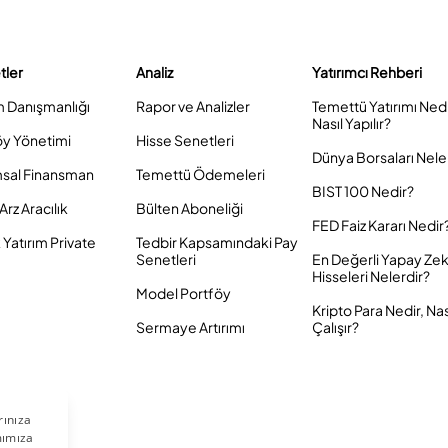
tler
Analiz
Yatırımcı Rehberi
m Danışmanlığı
Rapor ve Analizler
Temettü Yatırımı Ned
Nasıl Yapılır?
öy Yönetimi
Hisse Senetleri
Dünya Borsaları Nele
sal Finansman
Temettü Ödemeleri
BIST 100 Nedir?
Arz Aracılık
Bülten Aboneliği
FED Faiz Kararı Nedir
Yatırım Private
Tedbir Kapsamındaki Pay
Senetleri
En Değerli Yapay Ze
Hisseleri Nelerdir?
Model Portföy
Kripto Para Nedir, Nas
Sermaye Artırımı
Çalışır?