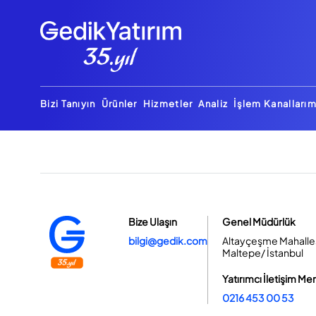
Bizi Tanıyın
Ürünler
Hizmetler
Analiz
İşlem Kanallarım
Bize Ulaşın
Genel Müdürlük
bilgi@gedik.com
Altayçeşme Mahallesi
Maltepe/ İstanbul
Yatırımcı İletişim Me
0216 453 00 53