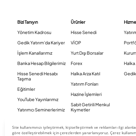
Bizi Tanıyın
Ürünler
Hizme
Yönetim Kadrosu
Hisse Senedi
Yatırı
Gedik Yatırım'da Kariyer
VİOP
Portf
İşlem Kanallarımız
Yurt Dışı Borsalar
Kurum
Banka Hesap Bilgilerimiz
Forex
Halka 
Hisse Senedi Hesabı
Halka Arza Katıl
Gedik 
Taşıma
Yatırım Fonları
Eğitimler
Hazine İşlemleri
YouTube Yayınlarımız
Sabit Getirili Menkul
Yatırımcı Seminerlerimiz
Kıymetler
Eurobond
Tahvil ve Bono