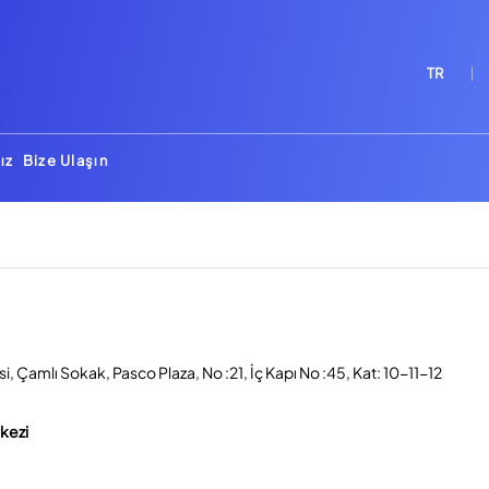
TR
ız
Bize Ulaşın
, Çamlı Sokak, Pasco Plaza, No :21, İç Kapı No :45, Kat: 10-11-12
rkezi