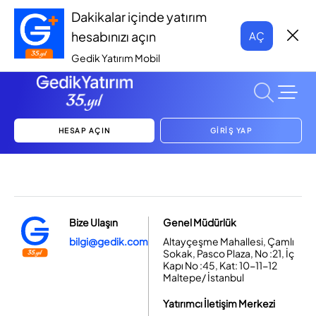
Dakikalar içinde yatırım
hesabınızı açın
AÇ
Gedik Yatırım Mobil
HESAP AÇIN
GİRİŞ YAP
Bize Ulaşın
Genel Müdürlük
bilgi@gedik.com
Altayçeşme Mahallesi, Çamlı
Sokak, Pasco Plaza, No :21, İç
Kapı No :45, Kat: 10-11-12
Maltepe/ İstanbul
Yatırımcı İletişim Merkezi