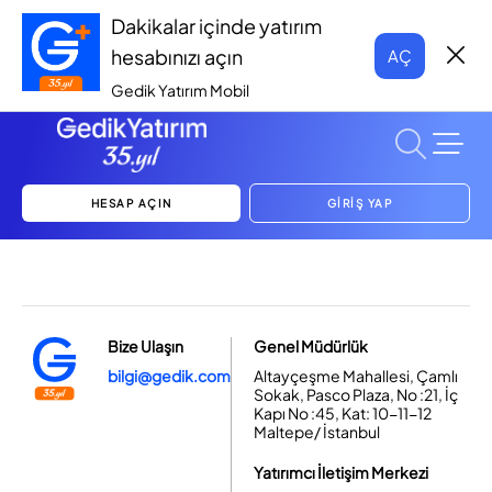
Dakikalar içinde yatırım
hesabınızı açın
AÇ
Gedik Yatırım Mobil
HESAP AÇIN
GİRİŞ YAP
Bize Ulaşın
Genel Müdürlük
bilgi@gedik.com
Altayçeşme Mahallesi, Çamlı
Sokak, Pasco Plaza, No :21, İç
Kapı No :45, Kat: 10-11-12
Maltepe/ İstanbul
Yatırımcı İletişim Merkezi