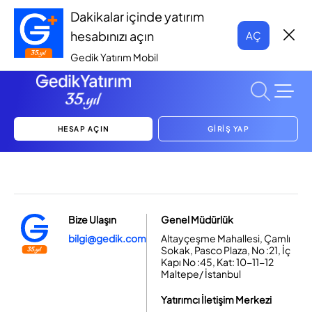
Dakikalar içinde yatırım
hesabınızı açın
AÇ
Gedik Yatırım Mobil
HESAP AÇIN
GİRİŞ YAP
Bize Ulaşın
Genel Müdürlük
bilgi@gedik.com
Altayçeşme Mahallesi, Çamlı
Sokak, Pasco Plaza, No :21, İç
Kapı No :45, Kat: 10-11-12
Maltepe/ İstanbul
Yatırımcı İletişim Merkezi