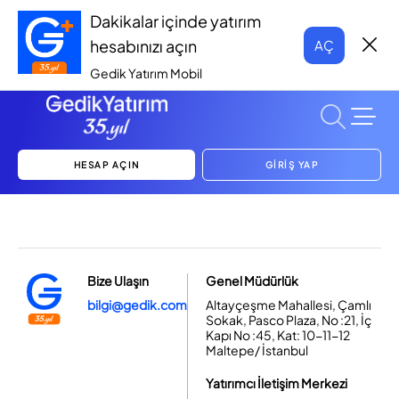
Dakikalar içinde yatırım
hesabınızı açın
AÇ
Gedik Yatırım Mobil
HESAP AÇIN
GİRİŞ YAP
Bize Ulaşın
Genel Müdürlük
bilgi@gedik.com
Altayçeşme Mahallesi, Çamlı
Sokak, Pasco Plaza, No :21, İç
Kapı No :45, Kat: 10-11-12
Maltepe/ İstanbul
Yatırımcı İletişim Merkezi