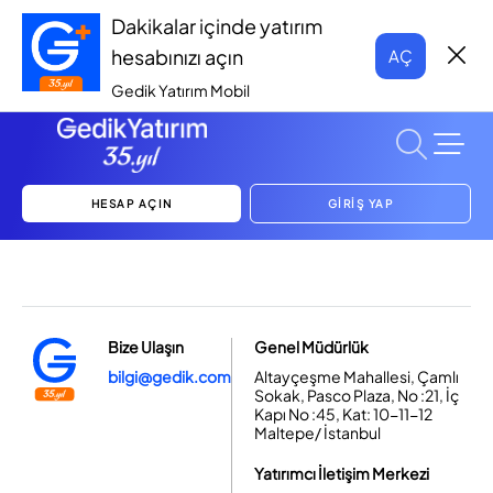
Dakikalar içinde yatırım
hesabınızı açın
AÇ
Gedik Yatırım Mobil
HESAP AÇIN
GİRİŞ YAP
Bize Ulaşın
Genel Müdürlük
bilgi@gedik.com
Altayçeşme Mahallesi, Çamlı
Sokak, Pasco Plaza, No :21, İç
Kapı No :45, Kat: 10-11-12
Maltepe/ İstanbul
Yatırımcı İletişim Merkezi