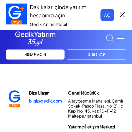
Dakikalar içinde yatırım
hesabınızı açın
AÇ
Gedik Yatırım Mobil
HESAP AÇIN
GİRİŞ YAP
Bize Ulaşın
Genel Müdürlük
bilgi@gedik.com
Altayçeşme Mahallesi, Çamlı
Sokak, Pasco Plaza, No :21, İç
Kapı No :45, Kat: 10-11-12
Maltepe/ İstanbul
Yatırımcı İletişim Merkezi