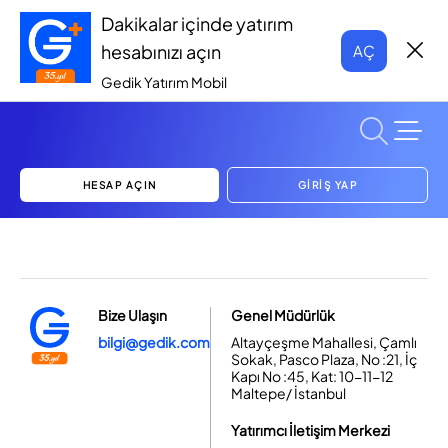
Dakikalar içinde yatırım
hesabınızı açın
AÇ
Gedik Yatırım Mobil
HESAP AÇIN
GİRİŞ YAP
Bize Ulaşın
Genel Müdürlük
bilgi@gedik.com
Altayçeşme Mahallesi, Çamlı
Sokak, Pasco Plaza, No :21, İç
Kapı No :45, Kat: 10-11-12
Maltepe/ İstanbul
Yatırımcı İletişim Merkezi