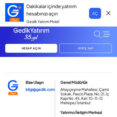
Dakikalar içinde yatırım
hesabınızı açın
AÇ
Gedik Yatırım Mobil
HESAP AÇIN
GİRİŞ YAP
Bize Ulaşın
Genel Müdürlük
bilgi@gedik.com
Altayçeşme Mahallesi, Çamlı
Sokak, Pasco Plaza, No :21, İç
Kapı No :45, Kat: 10-11-12
Maltepe/ İstanbul
Yatırımcı İletişim Merkezi