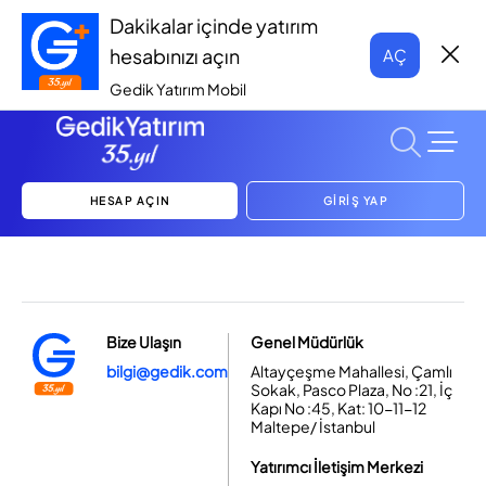
Dakikalar içinde yatırım
hesabınızı açın
AÇ
Gedik Yatırım Mobil
HESAP AÇIN
GİRİŞ YAP
Bize Ulaşın
Genel Müdürlük
bilgi@gedik.com
Altayçeşme Mahallesi, Çamlı
Sokak, Pasco Plaza, No :21, İç
Kapı No :45, Kat: 10-11-12
Maltepe/ İstanbul
Yatırımcı İletişim Merkezi