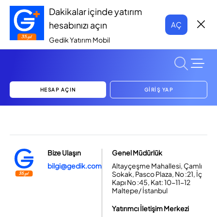
Dakikalar içinde yatırım
hesabınızı açın
AÇ
Gedik Yatırım Mobil
HESAP AÇIN
GİRİŞ YAP
Bize Ulaşın
Genel Müdürlük
bilgi@gedik.com
Altayçeşme Mahallesi, Çamlı
Sokak, Pasco Plaza, No :21, İç
Kapı No :45, Kat: 10-11-12
Maltepe/ İstanbul
Yatırımcı İletişim Merkezi