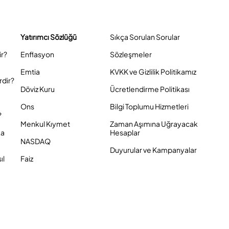
Yatırımcı Sözlüğü
Sıkça Sorulan Sorular
ir?
Enflasyon
Sözleşmeler
Emtia
KVKK ve Gizlilik Politikamız
rdir?
Döviz Kuru
Ücretlendirme Politikası
Ons
Bilgi Toplumu Hizmetleri
?
Menkul Kıymet
Zaman Aşımına Uğrayacak
ka
Hesaplar
NASDAQ
Duyurular ve Kampanyalar
ıl
Faiz