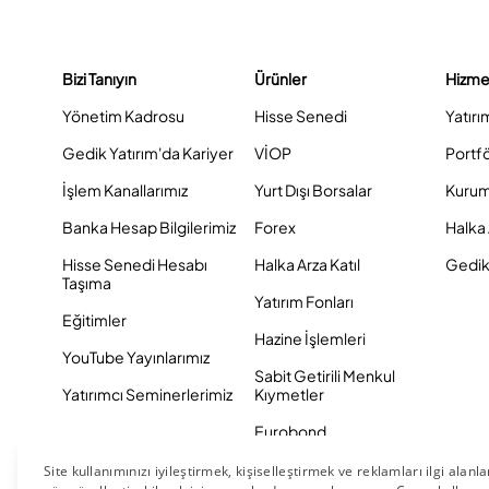
Bizi Tanıyın
Ürünler
Hizme
Yönetim Kadrosu
Hisse Senedi
Yatırı
Gedik Yatırım'da Kariyer
VİOP
Portf
İşlem Kanallarımız
Yurt Dışı Borsalar
Kurum
Banka Hesap Bilgilerimiz
Forex
Halka 
Hisse Senedi Hesabı
Halka Arza Katıl
Gedik 
Taşıma
Yatırım Fonları
Eğitimler
Hazine İşlemleri
YouTube Yayınlarımız
Sabit Getirili Menkul
Yatırımcı Seminerlerimiz
Kıymetler
Eurobond
Tahvil ve Bono