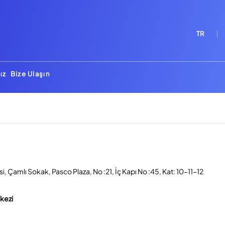
TR
ız
Bize Ulaşın
, Çamlı Sokak, Pasco Plaza, No :21, İç Kapı No :45, Kat: 10-11-12
rkezi