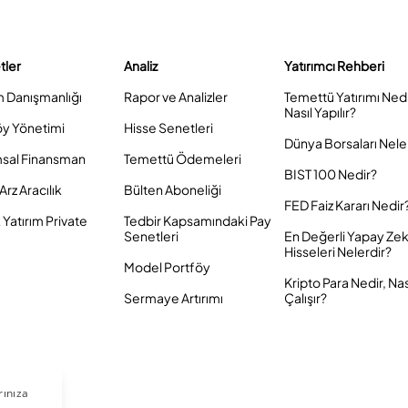
tler
Analiz
Yatırımcı Rehberi
m Danışmanlığı
Rapor ve Analizler
Temettü Yatırımı Ned
Nasıl Yapılır?
öy Yönetimi
Hisse Senetleri
Dünya Borsaları Nele
sal Finansman
Temettü Ödemeleri
BIST 100 Nedir?
Arz Aracılık
Bülten Aboneliği
FED Faiz Kararı Nedir
Yatırım Private
Tedbir Kapsamındaki Pay
Senetleri
En Değerli Yapay Ze
Hisseleri Nelerdir?
Model Portföy
Kripto Para Nedir, Nas
Sermaye Artırımı
Çalışır?