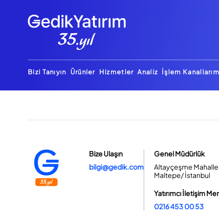
Bizi Tanıyın
Ürünler
Hizmetler
Analiz
İşlem Kanallarım
Bize Ulaşın
Genel Müdürlük
bilgi@gedik.com
Altayçeşme Mahallesi
Maltepe/ İstanbul
Yatırımcı İletişim Me
0216 453 00 53