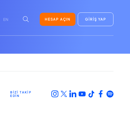
HESAP AÇIN
GİRİŞ YAP
EN
BİZİ TAKİP
EDİN