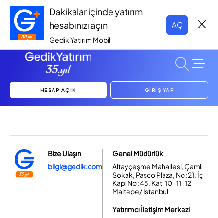
Dakikalar içinde yatırım
hesabınızı açın
AÇ
Gedik Yatırım Mobil
HESAP AÇIN
GİRİŞ YAP
Bize Ulaşın
Genel Müdürlük
bilgi@gedik.com
Altayçeşme Mahallesi, Çamlı
Sokak, Pasco Plaza, No :21, İç
Kapı No :45, Kat: 10-11-12
Maltepe/ İstanbul
Yatırımcı İletişim Merkezi