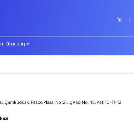
TR
ız
Bize Ulaşın
, Çamlı Sokak, Pasco Plaza, No :21, İç Kapı No :45, Kat: 10-11-12
rkezi