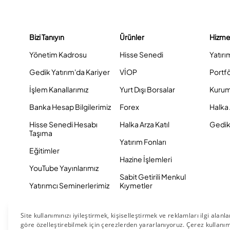
Bizi Tanıyın
Ürünler
Hizme
Yönetim Kadrosu
Hisse Senedi
Yatırı
Gedik Yatırım'da Kariyer
VİOP
Portf
İşlem Kanallarımız
Yurt Dışı Borsalar
Kurum
Banka Hesap Bilgilerimiz
Forex
Halka 
Hisse Senedi Hesabı
Halka Arza Katıl
Gedik 
Taşıma
Yatırım Fonları
Eğitimler
Hazine İşlemleri
YouTube Yayınlarımız
Sabit Getirili Menkul
Yatırımcı Seminerlerimiz
Kıymetler
Eurobond
Tahvil ve Bono