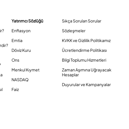
Yatırımcı Sözlüğü
Sıkça Sorulan Sorular
ir?
Enflasyon
Sözleşmeler
Emtia
KVKK ve Gizlilik Politikamız
rdir?
Döviz Kuru
Ücretlendirme Politikası
Ons
Bilgi Toplumu Hizmetleri
?
Menkul Kıymet
Zaman Aşımına Uğrayacak
ka
Hesaplar
NASDAQ
Duyurular ve Kampanyalar
ıl
Faiz