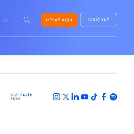
HESAP AÇIN
GİRİŞ YAP
EN
BİZİ TAKİP
EDİN