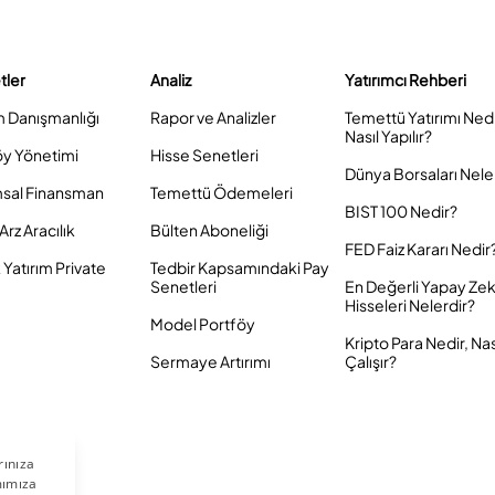
tler
Analiz
Yatırımcı Rehberi
m Danışmanlığı
Rapor ve Analizler
Temettü Yatırımı Ned
Nasıl Yapılır?
öy Yönetimi
Hisse Senetleri
Dünya Borsaları Nele
sal Finansman
Temettü Ödemeleri
BIST 100 Nedir?
Arz Aracılık
Bülten Aboneliği
FED Faiz Kararı Nedir
Yatırım Private
Tedbir Kapsamındaki Pay
Senetleri
En Değerli Yapay Ze
Hisseleri Nelerdir?
Model Portföy
Kripto Para Nedir, Nas
Sermaye Artırımı
Çalışır?