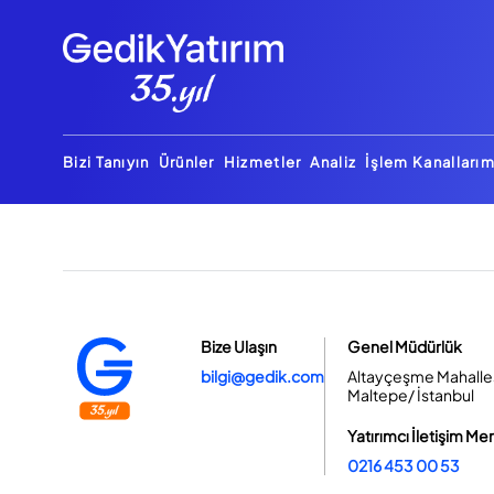
Bizi Tanıyın
Ürünler
Hizmetler
Analiz
İşlem Kanallarım
Bize Ulaşın
Genel Müdürlük
bilgi@gedik.com
Altayçeşme Mahallesi
Maltepe/ İstanbul
Yatırımcı İletişim Me
0216 453 00 53