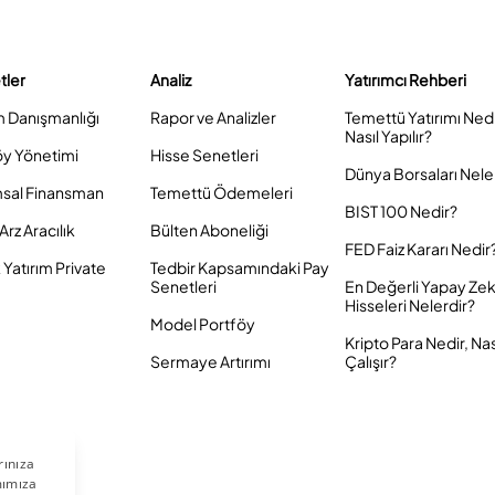
tler
Analiz
Yatırımcı Rehberi
m Danışmanlığı
Rapor ve Analizler
Temettü Yatırımı Ned
Nasıl Yapılır?
öy Yönetimi
Hisse Senetleri
Dünya Borsaları Nele
sal Finansman
Temettü Ödemeleri
BIST 100 Nedir?
Arz Aracılık
Bülten Aboneliği
FED Faiz Kararı Nedir
Yatırım Private
Tedbir Kapsamındaki Pay
Senetleri
En Değerli Yapay Ze
Hisseleri Nelerdir?
Model Portföy
Kripto Para Nedir, Nas
Sermaye Artırımı
Çalışır?