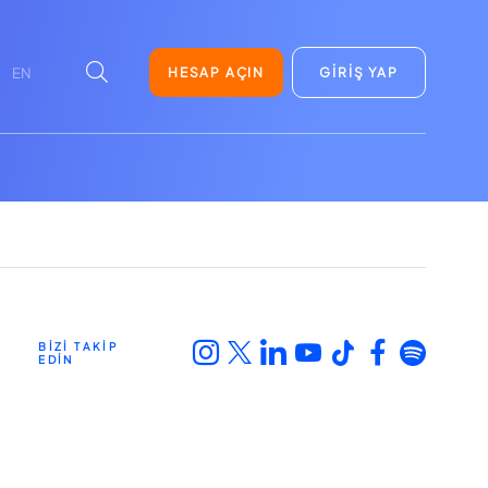
HESAP AÇIN
GİRİŞ YAP
EN
BİZİ TAKİP
EDİN