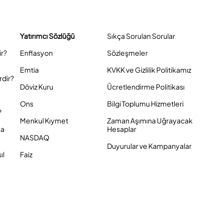
Yatırımcı Sözlüğü
Sıkça Sorulan Sorular
ir?
Enflasyon
Sözleşmeler
Emtia
KVKK ve Gizlilik Politikamız
rdir?
Döviz Kuru
Ücretlendirme Politikası
Ons
Bilgi Toplumu Hizmetleri
?
Menkul Kıymet
Zaman Aşımına Uğrayacak
ka
Hesaplar
NASDAQ
Duyurular ve Kampanyalar
ıl
Faiz