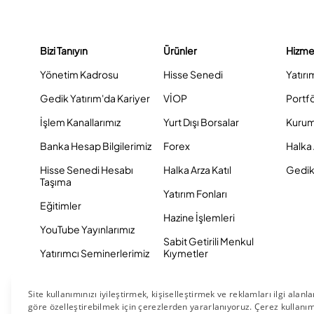
Bizi Tanıyın
Ürünler
Hizme
Yönetim Kadrosu
Hisse Senedi
Yatırı
Gedik Yatırım'da Kariyer
VİOP
Portf
İşlem Kanallarımız
Yurt Dışı Borsalar
Kurum
Banka Hesap Bilgilerimiz
Forex
Halka 
Hisse Senedi Hesabı
Halka Arza Katıl
Gedik 
Taşıma
Yatırım Fonları
Eğitimler
Hazine İşlemleri
YouTube Yayınlarımız
Sabit Getirili Menkul
Yatırımcı Seminerlerimiz
Kıymetler
Eurobond
Tahvil ve Bono