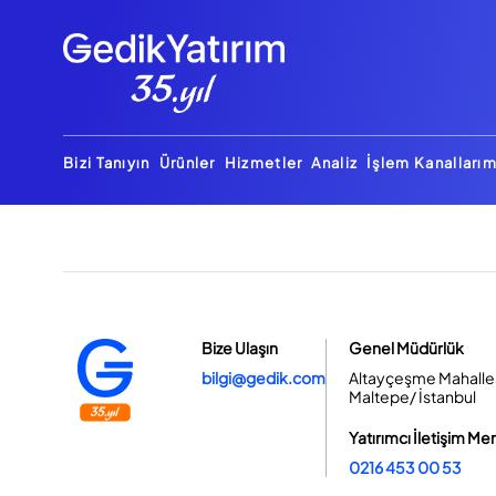
Bizi Tanıyın
Ürünler
Hizmetler
Analiz
İşlem Kanallarım
Bize Ulaşın
Genel Müdürlük
bilgi@gedik.com
Altayçeşme Mahallesi
Maltepe/ İstanbul
Yatırımcı İletişim Me
0216 453 00 53