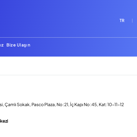
TR
ız
Bize Ulaşın
, Çamlı Sokak, Pasco Plaza, No :21, İç Kapı No :45, Kat: 10-11-12
rkezi