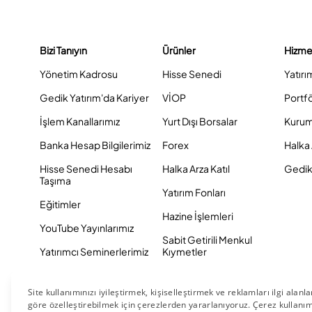
Bizi Tanıyın
Ürünler
Hizme
Yönetim Kadrosu
Hisse Senedi
Yatırı
Gedik Yatırım'da Kariyer
VİOP
Portf
İşlem Kanallarımız
Yurt Dışı Borsalar
Kurum
Banka Hesap Bilgilerimiz
Forex
Halka 
Hisse Senedi Hesabı
Halka Arza Katıl
Gedik 
Taşıma
Yatırım Fonları
Eğitimler
Hazine İşlemleri
YouTube Yayınlarımız
Sabit Getirili Menkul
Yatırımcı Seminerlerimiz
Kıymetler
Eurobond
Tahvil ve Bono