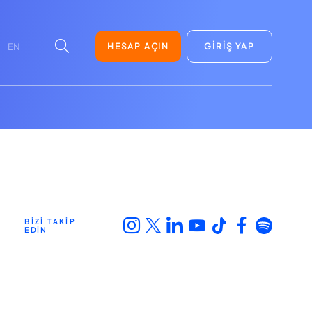
HESAP AÇIN
GİRİŞ YAP
EN
BİZİ TAKİP
EDİN