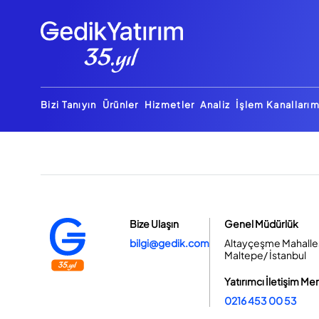
Bizi Tanıyın
Ürünler
Hizmetler
Analiz
İşlem Kanallarım
Bize Ulaşın
Genel Müdürlük
bilgi@gedik.com
Altayçeşme Mahallesi
Maltepe/ İstanbul
Yatırımcı İletişim Me
0216 453 00 53