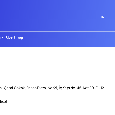
TR
ız
Bize Ulaşın
, Çamlı Sokak, Pasco Plaza, No :21, İç Kapı No :45, Kat: 10-11-12
rkezi