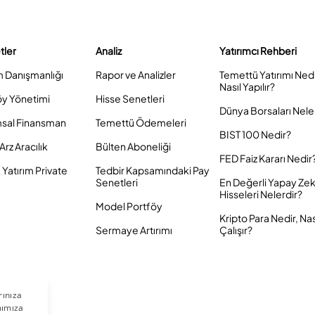
tler
Analiz
Yatırımcı Rehberi
m Danışmanlığı
Rapor ve Analizler
Temettü Yatırımı Ned
Nasıl Yapılır?
öy Yönetimi
Hisse Senetleri
Dünya Borsaları Nele
sal Finansman
Temettü Ödemeleri
BIST 100 Nedir?
Arz Aracılık
Bülten Aboneliği
FED Faiz Kararı Nedir
Yatırım Private
Tedbir Kapsamındaki Pay
Senetleri
En Değerli Yapay Ze
Hisseleri Nelerdir?
Model Portföy
Kripto Para Nedir, Nas
Sermaye Artırımı
Çalışır?