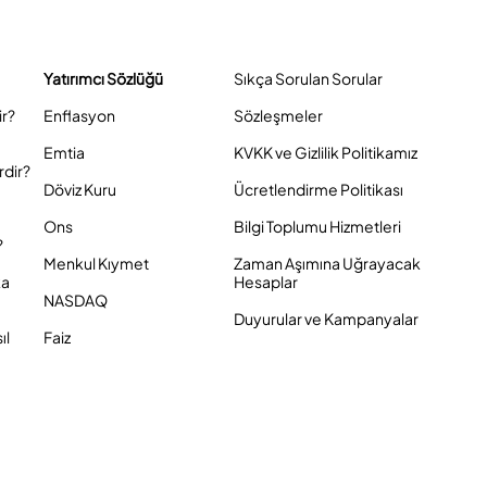
Yatırımcı Sözlüğü
Sıkça Sorulan Sorular
ir?
Enflasyon
Sözleşmeler
Emtia
KVKK ve Gizlilik Politikamız
rdir?
Döviz Kuru
Ücretlendirme Politikası
Ons
Bilgi Toplumu Hizmetleri
?
Menkul Kıymet
Zaman Aşımına Uğrayacak
ka
Hesaplar
NASDAQ
Duyurular ve Kampanyalar
ıl
Faiz