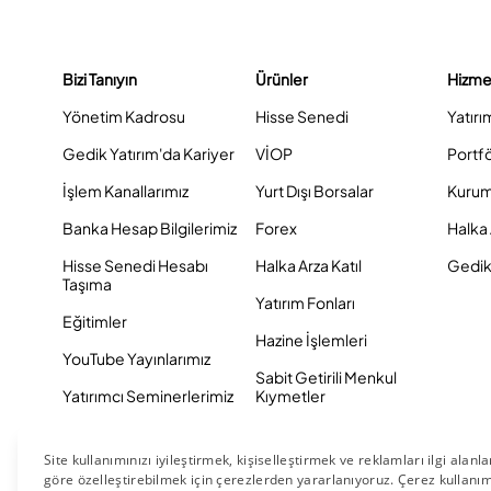
Bizi Tanıyın
Ürünler
Hizme
Yönetim Kadrosu
Hisse Senedi
Yatırı
Gedik Yatırım'da Kariyer
VİOP
Portf
İşlem Kanallarımız
Yurt Dışı Borsalar
Kurum
Banka Hesap Bilgilerimiz
Forex
Halka 
Hisse Senedi Hesabı
Halka Arza Katıl
Gedik 
Taşıma
Yatırım Fonları
Eğitimler
Hazine İşlemleri
YouTube Yayınlarımız
Sabit Getirili Menkul
Yatırımcı Seminerlerimiz
Kıymetler
Eurobond
Tahvil ve Bono