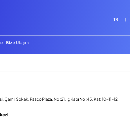
TR
ız
Bize Ulaşın
, Çamlı Sokak, Pasco Plaza, No :21, İç Kapı No :45, Kat: 10-11-12
rkezi