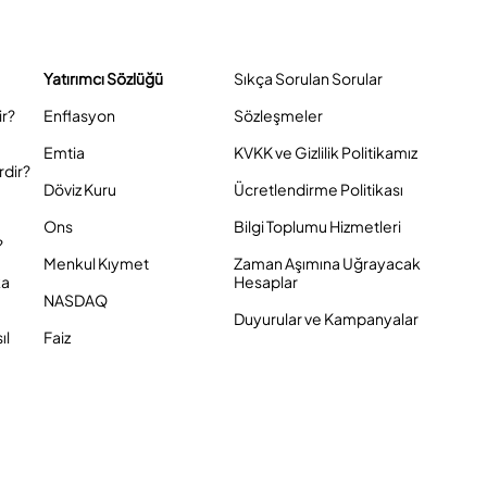
Yatırımcı Sözlüğü
Sıkça Sorulan Sorular
ir?
Enflasyon
Sözleşmeler
Emtia
KVKK ve Gizlilik Politikamız
rdir?
Döviz Kuru
Ücretlendirme Politikası
Ons
Bilgi Toplumu Hizmetleri
?
Menkul Kıymet
Zaman Aşımına Uğrayacak
ka
Hesaplar
NASDAQ
Duyurular ve Kampanyalar
ıl
Faiz