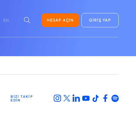
HESAP AÇIN
GİRİŞ YAP
EN
BİZİ TAKİP
EDİN