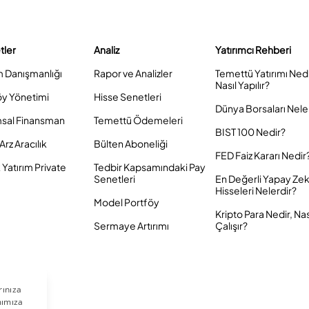
tler
Analiz
Yatırımcı Rehberi
m Danışmanlığı
Rapor ve Analizler
Temettü Yatırımı Ned
Nasıl Yapılır?
öy Yönetimi
Hisse Senetleri
Dünya Borsaları Nele
sal Finansman
Temettü Ödemeleri
BIST 100 Nedir?
Arz Aracılık
Bülten Aboneliği
FED Faiz Kararı Nedir
Yatırım Private
Tedbir Kapsamındaki Pay
Senetleri
En Değerli Yapay Ze
Hisseleri Nelerdir?
Model Portföy
Kripto Para Nedir, Nas
Sermaye Artırımı
Çalışır?