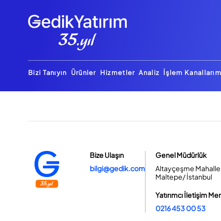
Bizi Tanıyın
Ürünler
Hizmetler
Analiz
İşlem Kanallarım
Bize Ulaşın
Genel Müdürlük
bilgi@gedik.com
Altayçeşme Mahallesi
Maltepe/ İstanbul
Yatırımcı İletişim Me
0216 453 00 53