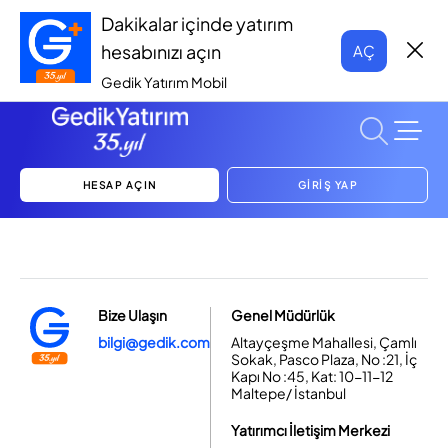
Dakikalar içinde yatırım
hesabınızı açın
AÇ
Gedik Yatırım Mobil
HESAP AÇIN
GİRİŞ YAP
Bize Ulaşın
Genel Müdürlük
bilgi@gedik.com
Altayçeşme Mahallesi, Çamlı
Sokak, Pasco Plaza, No :21, İç
Kapı No :45, Kat: 10-11-12
Maltepe/ İstanbul
Yatırımcı İletişim Merkezi