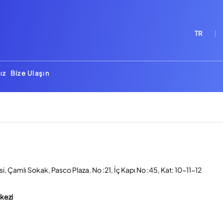
TR
ız
Bize Ulaşın
, Çamlı Sokak, Pasco Plaza, No :21, İç Kapı No :45, Kat: 10-11-12
rkezi