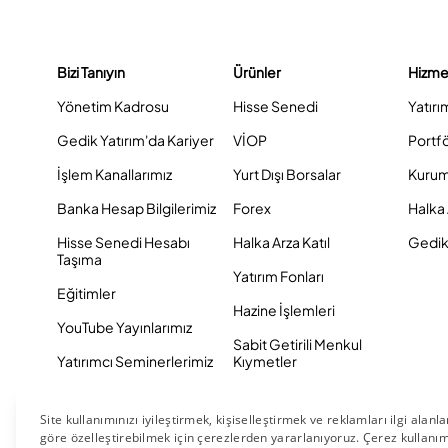
Bizi Tanıyın
Ürünler
Hizme
Yönetim Kadrosu
Hisse Senedi
Yatırı
Gedik Yatırım'da Kariyer
VİOP
Portf
İşlem Kanallarımız
Yurt Dışı Borsalar
Kurum
Banka Hesap Bilgilerimiz
Forex
Halka 
Hisse Senedi Hesabı
Halka Arza Katıl
Gedik 
Taşıma
Yatırım Fonları
Eğitimler
Hazine İşlemleri
YouTube Yayınlarımız
Sabit Getirili Menkul
Yatırımcı Seminerlerimiz
Kıymetler
Eurobond
Tahvil ve Bono