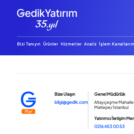
Bizi Tanıyın
Ürünler
Hizmetler
Analiz
İşlem Kanallarım
Bize Ulaşın
Genel Müdürlük
bilgi@gedik.com
Altayçeşme Mahallesi
Maltepe/ İstanbul
Yatırımcı İletişim Me
0216 453 00 53