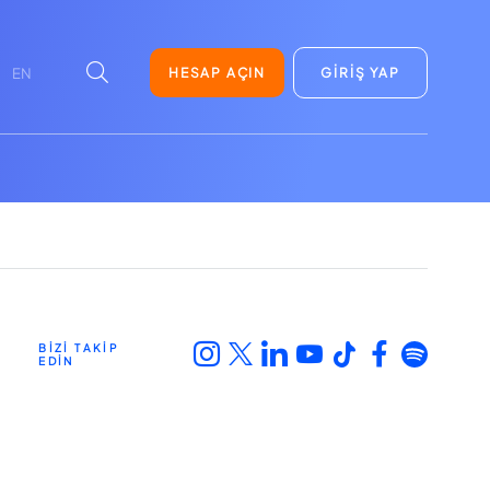
HESAP AÇIN
GİRİŞ YAP
EN
BİZİ TAKİP
EDİN