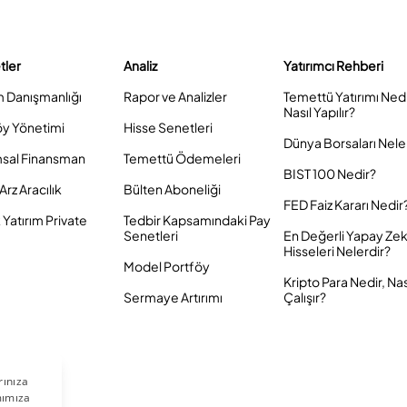
tler
Analiz
Yatırımcı Rehberi
m Danışmanlığı
Rapor ve Analizler
Temettü Yatırımı Ned
Nasıl Yapılır?
öy Yönetimi
Hisse Senetleri
Dünya Borsaları Nele
sal Finansman
Temettü Ödemeleri
BIST 100 Nedir?
Arz Aracılık
Bülten Aboneliği
FED Faiz Kararı Nedir
Yatırım Private
Tedbir Kapsamındaki Pay
Senetleri
En Değerli Yapay Ze
Hisseleri Nelerdir?
Model Portföy
Kripto Para Nedir, Nas
Sermaye Artırımı
Çalışır?