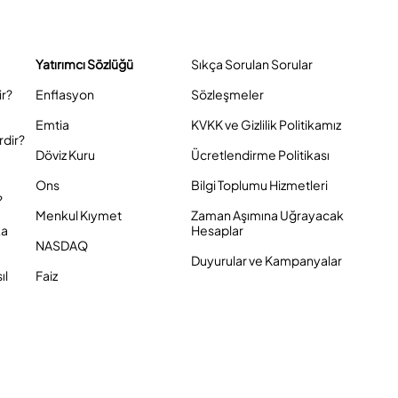
Yatırımcı Sözlüğü
Sıkça Sorulan Sorular
ir?
Enflasyon
Sözleşmeler
Emtia
KVKK ve Gizlilik Politikamız
rdir?
Döviz Kuru
Ücretlendirme Politikası
Ons
Bilgi Toplumu Hizmetleri
?
Menkul Kıymet
Zaman Aşımına Uğrayacak
ka
Hesaplar
NASDAQ
Duyurular ve Kampanyalar
ıl
Faiz