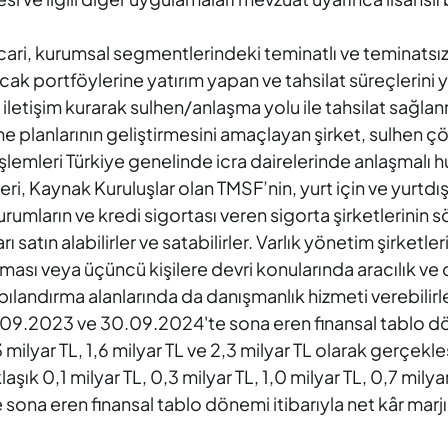
.
icari, kurumsal segmentlerindeki teminatlı ve teminatsı
cak portföylerine yatırım yapan ve tahsilat süreçlerini 
e iletişim kurarak sulhen/anlaşma yolu ile tahsilat sağla
planlarının geliştirmesini amaçlayan şirket, sulhen ç
emleri Türkiye genelinde icra dairelerinde anlaşmalı h
eri, Kaynak Kuruluşlar olan TMSF’nin, yurt için ve yurtdı
kurumların ve kredi sigortası veren sigorta şirketlerinin 
 satın alabilirler ve satabilirler. Varlık yönetim şirketler
lması veya üçüncü kişilere devri konularında aracılık ve 
ılandırma alanlarında da danışmanlık hizmeti verebilirler.
30.09.2023 ve 30.09.2024'te sona eren finansal tablo d
,3 milyar TL, 1,6 milyar TL ve 2,3 milyar TL olarak gerçekle
laşık 0,1 milyar TL, 0,3 milyar TL, 1,0 milyar TL, 0,7 milya
 sona eren finansal tablo dönemi itibarıyla net kâr mar