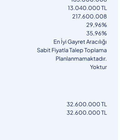
13.040.000 TL
217.600.008
29,96%
35,96%
En İyi Gayret Aracılığı
Sabit Fiyatla Talep Toplama
Planlanmamaktadır.
Yoktur
32.600.000 TL
32.600.000 TL