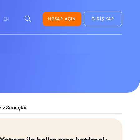
HESAP AÇIN
GİRİŞ YAP
EN
rz Sonuçları