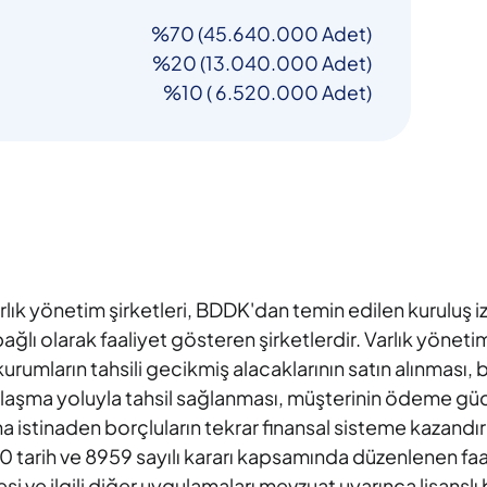
%70 (45.640.000 Adet)
%20 (13.040.000 Adet)
%10 ( 6.520.000 Adet)
arlık yönetim şirketleri, BDDK'dan temin edilen kuruluş i
ğlı olarak faaliyet gösteren şirketlerdir. Varlık yönetim
kurumların tahsili gecikmiş alacaklarının satın alınması, 
/anlaşma yoluyla tahsil sağlanması, müşterinin ödeme g
na istinaden borçluların tekrar finansal sisteme kazandır
 tarih ve 8959 sayılı kararı kapsamında düzenlenen faal
 ve ilgili diğer uygulamaları mevzuat uyarınca lisanslı bi