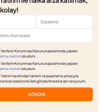
atırım ile halka arza katılmak,
e kolay!
l Verilerin Korunması Kanunu kapsamında yapılan
latma metnini
okudum.
l Verilerin Korunması Kanunu kapsamında yapılan
latma metnini
okudum.
Yatırım tarafından tanıtım ve pazarlama amacıyla
ma ticari elektronik ileti gönderilmesine izin veriyorum.
GÖNDER