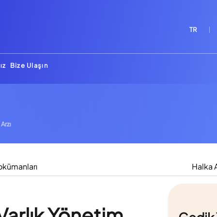
TR
ız
Bize Ulaşın
 Arzı
okümanları
Halka A
Varlık Yönetim