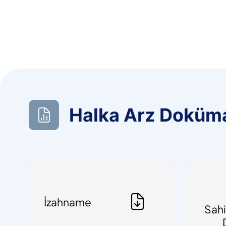
Halka Arz Doküma
İzahname
Sahi