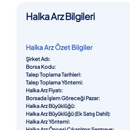
Halka Arz Bilgileri
Halka Arz Özet Bilgiler
Şirket Adı
:
Borsa Kodu
:
Talep Toplama Tarihleri
:
Talep Toplama Yöntemi
:
Halka Arz Fiyatı
:
Borsada İşlem Göreceği Pazar
:
Halka Arz Büyüklüğü
:
Halka Arz Büyüklüğü (Ek Satış Dahil)
:
Halka Arz Yöntemi
:
Halka Arz Öncesi Çıkarılmış Sermaye
: