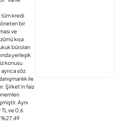
z tüm kredi
yöneten bir
nması ve
özümü kısa
ukuk büroları
şında yerleşik
söz konusu
i ayrıca söz
danışmanlık ile
 Şirket'in faiz
önemleri
şmiştir. Aynı
r TL ve 0,6
jı %27,49