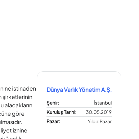
znine istinaden
Dünya Varlık Yönetim A.Ş.
 şirketlerinin
Şehir
:
İstanbul
bu alacakların
Kuruluş Tarihi
:
30.05.2019
ücüne göre
ılmasıdır.
Pazar
:
Yıldız Pazar
iyet iznine
r "varlık