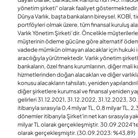
yönetim şirketi" olarak faaliyet göstermektedir
Dünya Varlık, başta bankaların bireysel, KOBİ, t
portföyleri olmak üzere, tüm finansal kuruluş ala
Varlık Yönetim Şirketi’dir. Öncelikle müşterilerl
müşterinin ödeme gücüne göre alternatif ödeme 
vadede mümkün olmayan alacaklar için hukuki işl
aracılığıyla yürütmektedir. Varlık yönetim şirketl
bankaların, özel finans kurumlarının, diğer mali 
hizmetlerinden doğan alacakları ve diğer varlıkları
konusu alacakların tahsilatı, yeniden yapılandırı
diğer şirketlere kurumsal ve finansal yeniden yap
gelirleri 31.12.2021, 31.12.2022, 31.12.2023, 
itibarıyla sırasıyla 0,4 milyar TL, 0,8 milyar TL, 2
dönemler itibarıyla Şirket'in net karı sırasıyla yak
milyar TL olarak gerçekleşmiştir. 30.09.2024'te
olarak gerçekleşmiştir. (30.09.2023: %43,89)