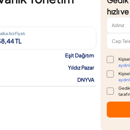
Gedik Y
hızlı v
alka Arz Fiyatı
38,44 TL
Eşit Dağıtım
Kişise
aydın
Yıldız Pazar
Kişise
DNYVA
aydın
Gedik 
tarafı