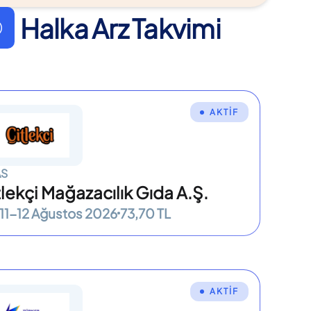
Halka Arz Takvimi
AKTİF
AS
tlekçi Mağazacılık Gıda A.Ş.
11-12 Ağustos 2026
73,70 TL
AKTİF