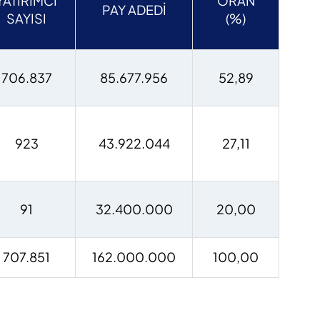
YATIRIMCI
ORAN
PAY ADEDİ
SAYISI
(%)
706.837
85.677.956
52,89
923
43.922.044
27,11
91
32.400.000
20,00
707.851
162.000.000
100,00