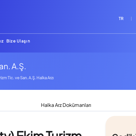
TR
ız
Bize Ulaşın
an. A.Ş.
rizm Tic. ve San. A.Ş. Halka Arzı
Halka Arz Dokümanları
ity) Ekim Turizm