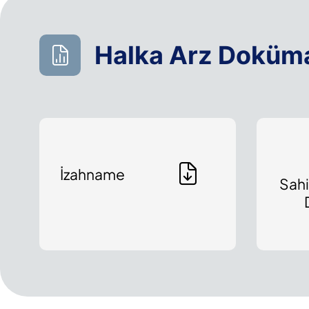
Halka Arz Doküma
İzahname
Sahi