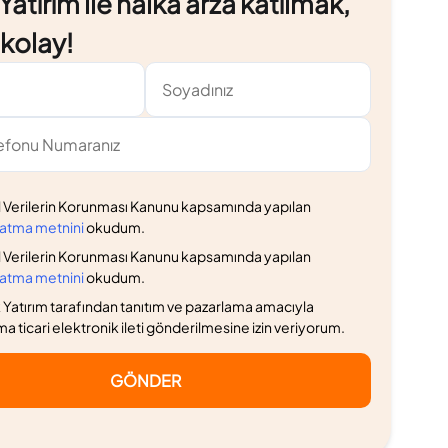
atırım ile halka arza katılmak,
e kolay!
l Verilerin Korunması Kanunu kapsamında yapılan
latma metnini
okudum.
l Verilerin Korunması Kanunu kapsamında yapılan
latma metnini
okudum.
Yatırım tarafından tanıtım ve pazarlama amacıyla
ma ticari elektronik ileti gönderilmesine izin veriyorum.
GÖNDER