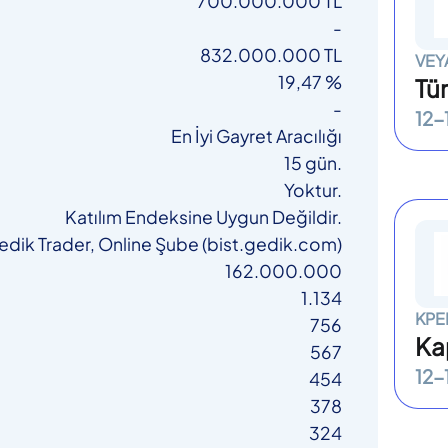
700.000.000 TL
-
832.000.000 TL
VEY
19,47 %
Tür
-
12-
En İyi Gayret Aracılığı
15 gün.
Yoktur.
Katılım Endeksine Uygun Değildir.
edik Trader, Online Şube (bist.gedik.com)
162.000.000
1.134
KPE
756
Ka
567
12-
454
378
324