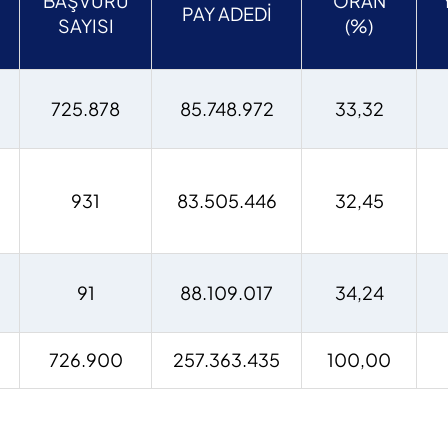
BAŞVURU
ORAN
PAY ADEDİ
SAYISI
(%)
725.878
85.748.972
33,32
931
83.505.446
32,45
91
88.109.017
34,24
726.900
257.363.435
100,00