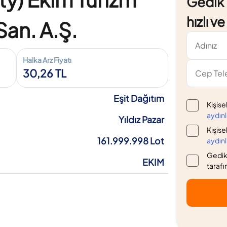
Gedik Y
hızlı v
 San. A.Ş.
Halka Arz Fiyatı
30,26 TL
Eşit Dağıtım
Kişise
aydın
Yıldız Pazar
Kişise
161.999.998 Lot
aydın
Gedik 
EKIM
tarafı