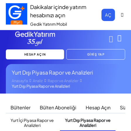
Dakikalar içinde yatırım
hesabınızı açın
AÇ
Gedik Yatırım Mobil
HESAP AÇIN
GİRİŞ YAP
Yurt Dışı Piyasa Rapor ve Analizleri
Anasayfa
Analiz
Rapor ve Analizler
Yurt Dışı Piyasa Rapor ve Analizleri
Bültenler
Bülten Aboneliği
Hesap Açın
Sizi 
Yurt İçi Piyasa Rapor ve
Yurt Dışı Piyasa Rapor ve
F
Analizleri
Analizleri