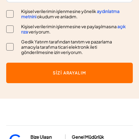
Kişisel verilerimin işlenmesine yönelik
aydınlatma
metnini
okudum ve anladım.
Kişisel verilerimin işlenmesine ve paylaşılmasına
açık
rıza
veriyorum.
Gedik Yatırım tarafından tanıtım ve pazarlama
amacıyla tarafıma ticari elektronik ileti
gönderilmesine izin veriyorum.
SİZİ ARAYALIM
Bize Ulaşın
Genel Müdürlük