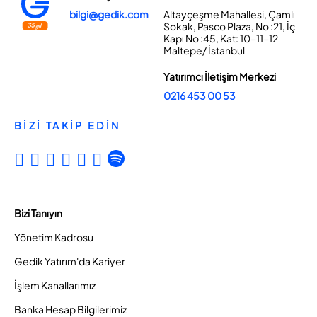
bilgi@gedik.com
Altayçeşme Mahallesi, Çamlı
Sokak, Pasco Plaza, No :21, İç
Kapı No :45, Kat: 10-11-12
Maltepe/ İstanbul
Yatırımcı İletişim Merkezi
0216 453 00 53
BİZİ TAKİP EDİN
Bizi Tanıyın
Yönetim Kadrosu
Gedik Yatırım'da Kariyer
İşlem Kanallarımız
Banka Hesap Bilgilerimiz