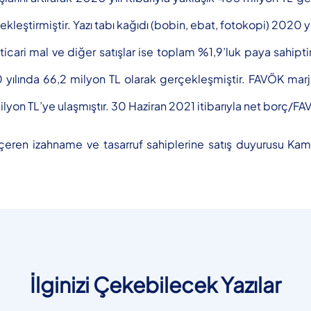
eştirmiştir. Yazı tabı kağıdı (bobin, ebat, fotokopi) 2020 yıl
icari mal ve diğer satışlar ise toplam %1,9’luk paya sahipt
20 yılında 66,2 milyon TL olarak gerçekleşmiştir. FAVÖK ma
 milyon TL’ye ulaşmıştır. 30 Haziran 2021 itibarıyla net borç/F
eri içeren izahname ve tasarruf sahiplerine satış duyurusu K
İlginizi Çekebilecek Yazılar