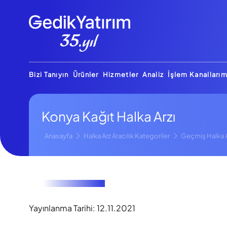
Bizi Tanıyın
Ürünler
Hizmetler
Analiz
İşlem Kanallarım
Konya Kağıt Halka Arzı
Anasayfa
Halka Arz Aracılık Kategoriler
Geçmiş Halka A
Yayınlanma Tarihi:
12.11.2021