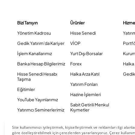
Bizi Tanıyın
Ürünler
Hizme
Yönetim Kadrosu
Hisse Senedi
Yatırı
Gedik Yatırım'da Kariyer
VİOP
Portf
İşlem Kanallarımız
Yurt Dışı Borsalar
Kurum
Banka Hesap Bilgilerimiz
Forex
Halka 
Hisse Senedi Hesabı
Halka Arza Katıl
Gedik 
Taşıma
Yatırım Fonları
Eğitimler
Hazine İşlemleri
YouTube Yayınlarımız
Sabit Getirili Menkul
Yatırımcı Seminerlerimiz
Kıymetler
Eurobond
Tahvil ve Bono