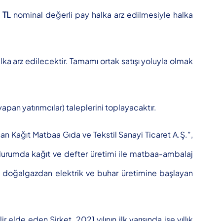
 TL
nominal değerli pay halka arz edilmesiyle halka
alka arz edilecektir. Tamamı ortak satışı yoluyla olmak
apan yatırımcılar) taleplerini toplayacaktır.
an Kağıt Matbaa Gıda ve Tekstil Sanayi Ticaret A.Ş.”,
 durumda kağıt ve defter üretimi ile matbaa-ambalaj
k doğalgazdan elektrik ve buhar üretimine başlayan
elde eden Şirket, 2021 yılının ilk yarısında ise yıllık