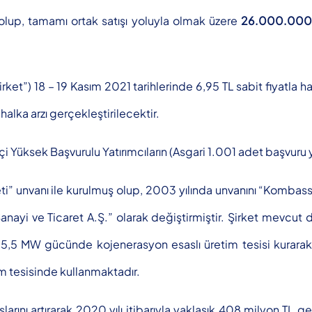
 olup, tamamı ortak satışı yoluyla olmak üzere
26.000.000
ket”) 18 – 19 Kasım 2021 tarihlerinde 6,95 TL sabit fiyatla h
lka arzı gerçekleştirilecektir.
çi Yüksek Başvurulu Yatırımcıların (Asgari 1.001 adet başvuru y
ti” unvanı ile kurulmuş olup, 2003 yılında unvanını “Kombass
anayi ve Ticaret A.Ş.” olarak değiştirmiştir. Şirket mevcut
da 5,5 MW gücünde kojenerasyon esaslı üretim tesisi kurara
tim tesisinde kullanmaktadır.
 artırarak 2020 yılı itibarıyla yaklaşık 408 milyon TL gelir 