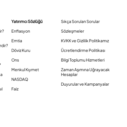
Yatırımcı Sözlüğü
Sıkça Sorulan Sorular
ir?
Enflasyon
Sözleşmeler
Emtia
KVKK ve Gizlilik Politikamız
rdir?
Döviz Kuru
Ücretlendirme Politikası
Ons
Bilgi Toplumu Hizmetleri
?
Menkul Kıymet
Zaman Aşımına Uğrayacak
ka
Hesaplar
NASDAQ
Duyurular ve Kampanyalar
ıl
Faiz