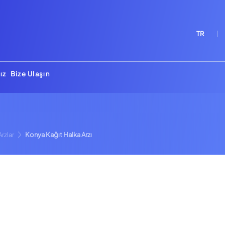
TR
ız
Bize Ulaşın
rzlar
Konya Kağıt Halka Arzı