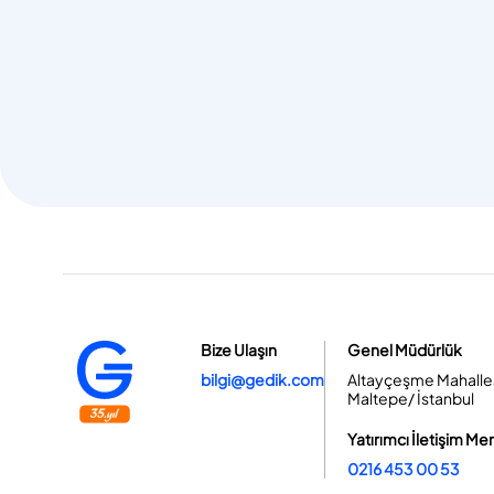
Bize Ulaşın
Genel Müdürlük
bilgi@gedik.com
Altayçeşme Mahallesi
Maltepe/ İstanbul
Yatırımcı İletişim Me
0216 453 00 53