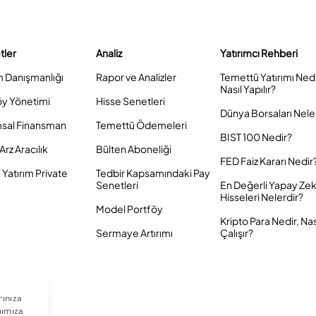
tler
Analiz
Yatırımcı Rehberi
m Danışmanlığı
Rapor ve Analizler
Temettü Yatırımı Ned
Nasıl Yapılır?
öy Yönetimi
Hisse Senetleri
Dünya Borsaları Nele
sal Finansman
Temettü Ödemeleri
BIST 100 Nedir?
Arz Aracılık
Bülten Aboneliği
FED Faiz Kararı Nedir
Yatırım Private
Tedbir Kapsamındaki Pay
Senetleri
En Değerli Yapay Ze
Hisseleri Nelerdir?
Model Portföy
Kripto Para Nedir, Nas
Sermaye Artırımı
Çalışır?