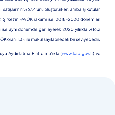
ı satışlarının %67,4’ünü oluştururken, ambalaj kutuları
ir. Şirket’in FAVÖK rakamı ise, 2018-2020 dönemleri
rjı ise aynı dönemde gerileyerek 2020 yılında %16,2
AVÖK oranı 1,3x ile makul sayılabilecek bir seviyededir.
amuyu Aydınlatma Platformu’nda (
www.kap.gov.tr
) ve