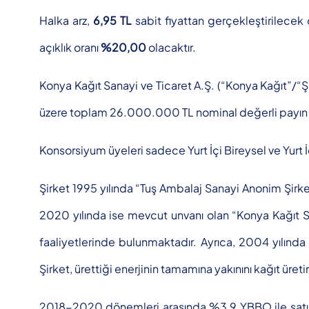
Halka arz,
6,95 TL
sabit fiyattan gerçekleştirilecek
açıklık oranı
%20,00
olacaktır.
Konya Kağıt Sanayi ve Ticaret A.Ş. (“Konya Kağıt”/“Şir
üzere toplam 26.000.000 TL nominal değerli payın ha
Konsorsiyum üyeleri sadece Yurt İçi Bireysel ve Yurt İ
Şirket 1995 yılında “Tuş Ambalaj Sanayi Anonim Şirke
2020 yılında ise mevcut unvanı olan “Konya Kağıt S
faaliyetlerinde bulunmaktadır. Ayrıca, 2004 yılın
Şirket, ürettiği enerjinin tamamına yakınını kağıt üre
2018-2020 dönemleri arasında %3,9 YBBO ile satışlarını