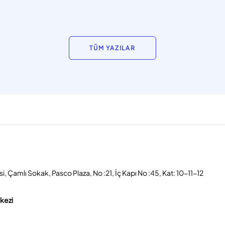
TÜM YAZILAR
, Çamlı Sokak, Pasco Plaza, No :21, İç Kapı No :45, Kat: 10-11-12
rkezi