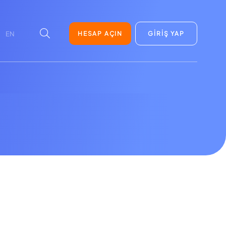
HESAP AÇIN
GİRİŞ YAP
EN