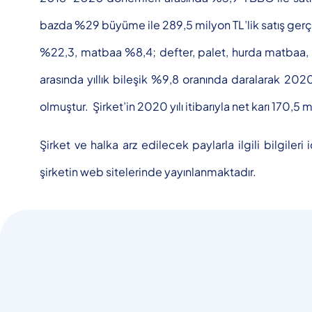
bazda %29 büyüme ile 289,5 milyon TL’lik satış gerçekl
%22,3, matbaa %8,4; defter, palet, hurda matbaa, t
arasında yıllık bileşik %9,8 oranında daralarak 20
olmuştur. Şirket’in 2020 yılı itibarıyla net karı 170,5
Şirket ve halka arz edilecek paylarla ilgili bilgil
şirketin web sitelerinde yayınlanmaktadır.