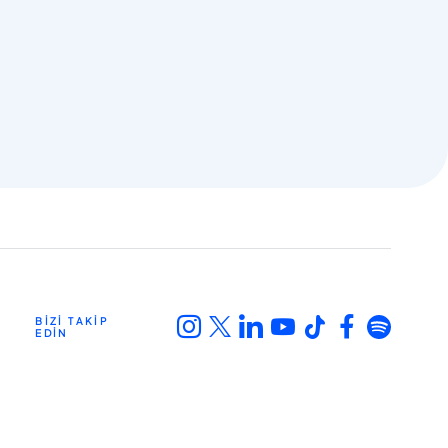
BİZİ TAKİP
EDİN