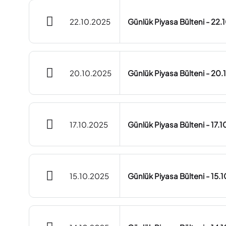
22.10.2025
Günlük Piyasa Bülteni - 22
20.10.2025
Günlük Piyasa Bülteni - 20
17.10.2025
Günlük Piyasa Bülteni - 17.
15.10.2025
Günlük Piyasa Bülteni - 15.