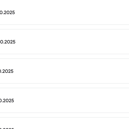
.10.2025
.10.2025
10.2025
10.2025