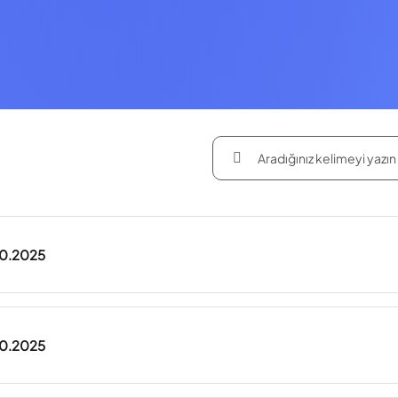
.10.2025
.10.2025